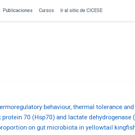
Publicaciones
Cursos
Ir al sitio de CICESE
hermoregulatory behaviour, thermal tolerance and
k protein 70 (Hsp70) and lactate dehydrogenase 
roportion on gut microbiota in yellowtail kingfish